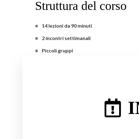
Struttura del corso
14 lezioni da 90 minuti
2 incontri settimanali
Piccoli gruppi
Approccio comunicativo e pratico
I