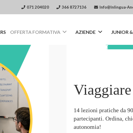
071 204020
366 8727136
Info@inlingua-An
ERS
OFFERTA FORMATIVA
AZIENDE
JUNIOR &
Viaggiare
14 lezioni pratiche da 9
partecipanti. Ordina, ch
autonomia!